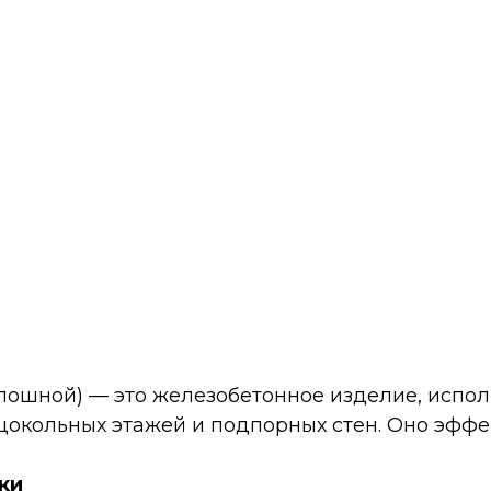
плошной) — это железобетонное изделие, испо
 цокольных этажей и подпорных стен. Оно эфф
ки