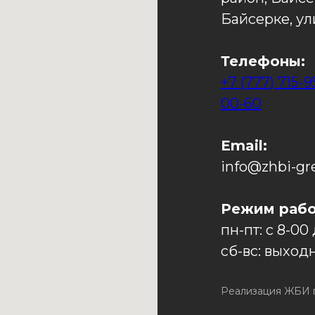
Байсерке, ул
Телефоны:
+7 (777) 715-9
00-60
Email:
info@zhbi-gr
Режим рабо
пн-пт: с 8-00
сб-вс: выход
Реализация ЖБИ п