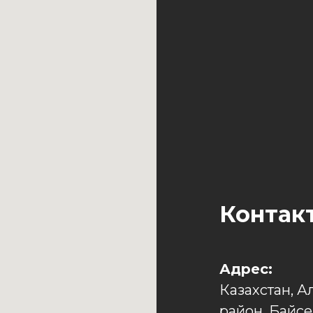
Контак
Адрес:
Казахстан, А
район, Байсе