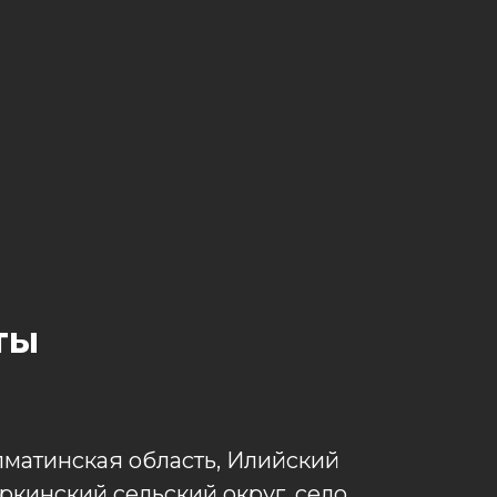
ты
лматинская область, Илийский
ркинский сельский округ, село