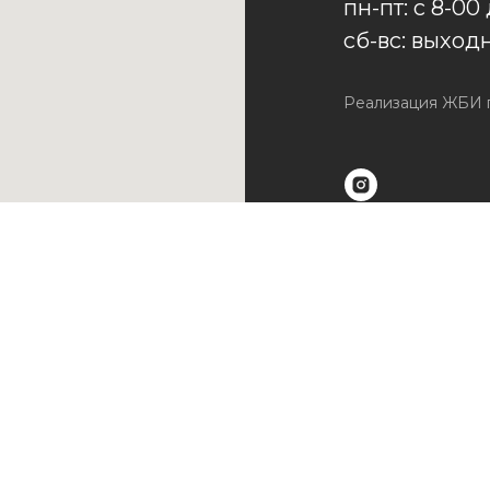
пн-пт: с 8-00
сб-вс: выход
Реализация ЖБИ п