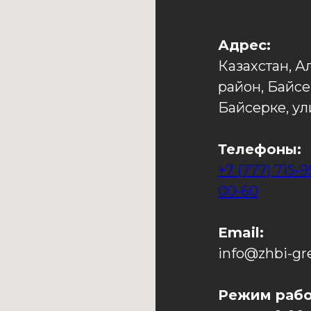
Адрес:
Казахстан, А
район, Байсе
Байсерке, ул
Телефоны:
+7 (777) 715-9
00-60
Email:
info@zhbi-gr
Режим рабо