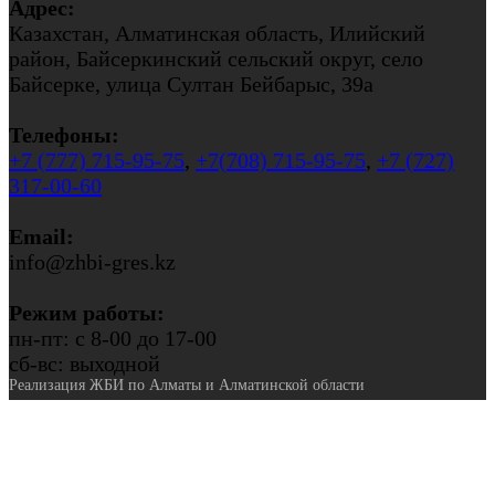
Адрес:
Казахстан, Алматинская область, Илийский
район, Байсеркинский сельский округ, село
Байсерке, улица Султан Бейбарыс, 39а
Телефоны:
+7 (777) 715-95-75
,
+7(708) 715-95-75
,
+7 (727)
317-00-60
Email:
info@zhbi-gres.kz
Режим работы:
пн-пт: с 8-00 до 17-00
сб-вс: выходной
Реализация ЖБИ по Алматы и Алматинской области